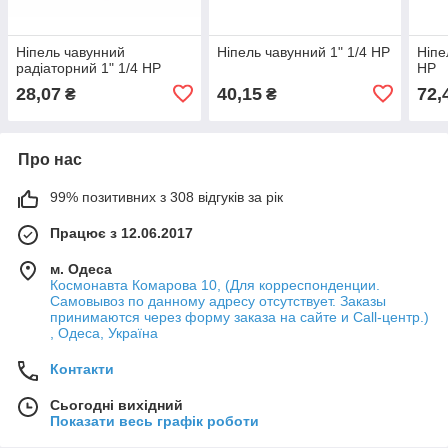
Ніпель чавунний
Ніпель чавунний 1" 1/4 НР
Ніпе
радіаторний 1" 1/4 НР
НР
28,07
40,15
72,
₴
₴
Про нас
99% позитивних з 308 відгуків за рік
Працює з 12.06.2017
м. Одеса
Космонавта Комарова 10, (Для корреспонденции.
Самовывоз по данному адресу отсутствует. Заказы
принимаются через форму заказа на сайте и Call-центр.)
, Одеса, Україна
Контакти
Сьогодні вихідний
Показати весь графік роботи