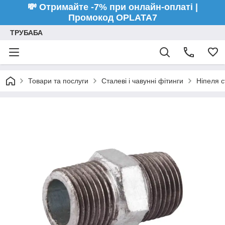
💸 Отримайте -7% при онлайн-оплаті |
Промокод OPLATA7
ТРУБАБА
Товари та послуги
Сталеві і чавунні фітинги
Ніпеля с