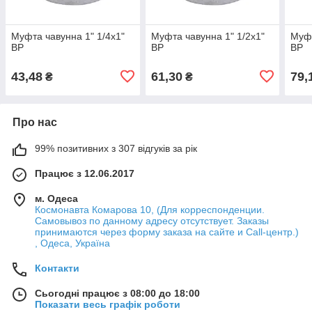
Муфта чавунна 1" 1/4х1"
Муфта чавунна 1" 1/2х1"
Муфт
ВР
ВР
ВР
43,48
61,30
79,
₴
₴
Про нас
99% позитивних з 307 відгуків за рік
Працює з 12.06.2017
м. Одеса
Космонавта Комарова 10, (Для корреспонденции.
Самовывоз по данному адресу отсутствует. Заказы
принимаются через форму заказа на сайте и Call-центр.)
, Одеса, Україна
Контакти
Сьогодні працює з 08:00 до 18:00
Показати весь графік роботи