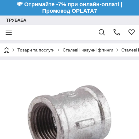
💸 Отримайте -7% при онлайн-оплаті |
Промокод OPLATA7
ТРУБАБА
Товари та послуги
Сталеві і чавунні фітинги
Сталеві 