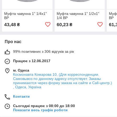
Муфта чавунна 1" 1/4х1"
Муфта чавунна 1" 1/2х1"
Муфт
ВР
1/4 ВР
ВР
43,48
60,23
61,
₴
₴
Про нас
99% позитивних з 306 відгуків за рік
Працює з 12.06.2017
м. Одеса
Космонавта Комарова 10, (Для корреспонденции.
Самовывоз по данному адресу отсутствует. Заказы
принимаются через форму заказа на сайте и Call-центр.)
, Одеса, Україна
Контакти
Сьогодні працює з 08:00 до 18:00
Показати весь графік роботи