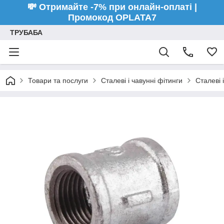
💸 Отримайте -7% при онлайн-оплаті |
Промокод OPLATA7
ТРУБАБА
Товари та послуги
Сталеві і чавунні фітинги
Сталеві 