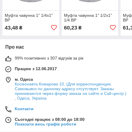
Муфта чавунна 1" 1/4х1"
Муфта чавунна 1" 1/2х1"
Муфт
ВР
1/4 ВР
ВР
43,48
60,23
61,
₴
₴
Про нас
99% позитивних з 307 відгуків за рік
Працює з 12.06.2017
м. Одеса
Космонавта Комарова 10, (Для корреспонденции.
Самовывоз по данному адресу отсутствует. Заказы
принимаются через форму заказа на сайте и Call-центр.)
, Одеса, Україна
Контакти
Сьогодні працює з 08:00 до 18:00
Показати весь графік роботи