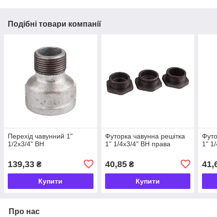
Подібні товари компанії
Перехід чавунний 1"
Футорка чавунна решітка
Футо
1/2х3/4" ВН
1" 1/4х3/4" ВН права
1" 1
139,33
40,85
41,
₴
₴
Купити
Купити
Про нас