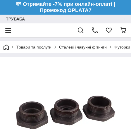
💸 Отримайте -7% при онлайн-оплаті |
Промокод OPLATA7
ТРУБАБА
Товари та послуги
Сталеві і чавунні фітинги
Футорки 