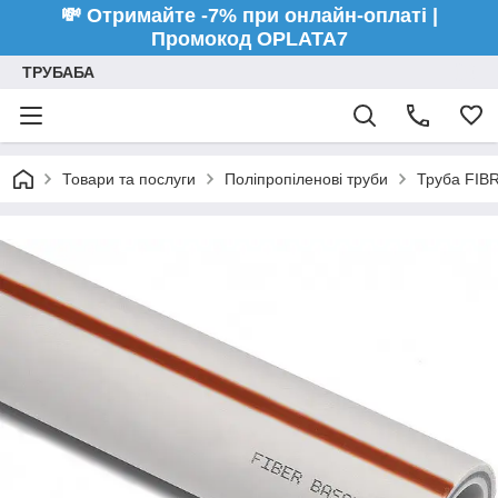
💸 Отримайте -7% при онлайн-оплаті |
Промокод OPLATA7
ТРУБАБА
Товари та послуги
Поліпропіленові труби
Труба FIBR