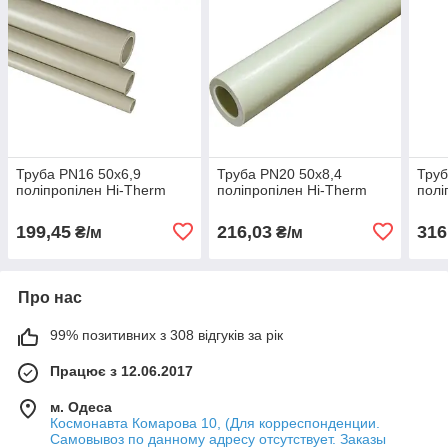
Труба PN16 50x6,9
Труба PN20 50x8,4
Труб
поліпропілен Hi-Therm
поліпропілен Hi-Therm
полі
199,45
216,03
316
₴/м
₴/м
Про нас
99% позитивних з 308 відгуків за рік
Працює з 12.06.2017
м. Одеса
Космонавта Комарова 10, (Для корреспонденции.
Самовывоз по данному адресу отсутствует. Заказы