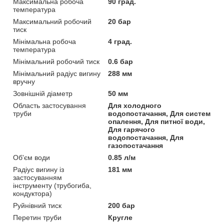
Максимальна робоча
90 град.
температура
Максимальний робочий
20 бар
тиск
Мінімальна робоча
4 град.
температура
Мінімальний робочий тиск
0.6 бар
Мінімальний радіус вигину
288 мм
вручну
Зовнішній діаметр
50 мм
Область застосування
Для холодного
труби
водопостачання, Для систем
опалення, Для питної води,
Для гарячого
водопостачання, Для
газопостачання
Об'єм води
0.85 л/м
Радіус вигину із
181 мм
застосуванням
інструменту (трубогиба,
кондуктора)
Руйнівний тиск
200 бар
Перетин труби
Кругле