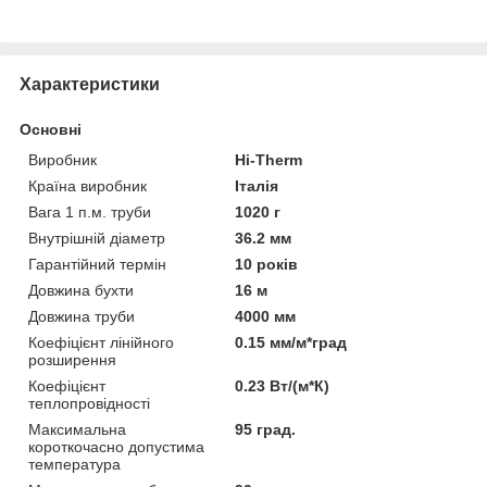
Характеристики
Основні
Виробник
Hi-Therm
Країна виробник
Італія
Вага 1 п.м. труби
1020 г
Внутрішній діаметр
36.2 мм
Гарантійний термін
10 років
Довжина бухти
16 м
Довжина труби
4000 мм
Коефіцієнт лінійного
0.15 мм/м*град
розширення
Коефіцієнт
0.23 Вт/(м*К)
теплопровідності
Максимальна
95 град.
короткочасно допустима
температура