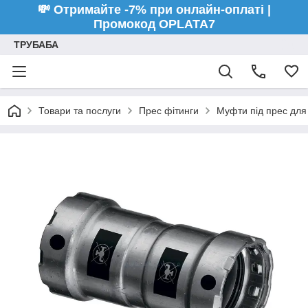
💸 Отримайте -7% при онлайн-оплаті |
Промокод OPLATA7
ТРУБАБА
Товари та послуги
Прес фітинги
Муфти під прес для