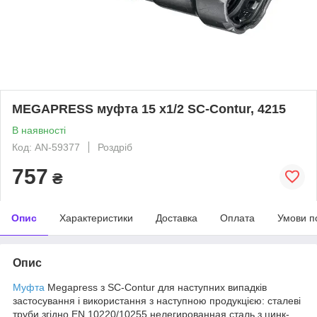
MEGAPRESS муфта 15 х1/2 SC-Contur, 4215
В наявності
Код: AN-59377
Роздріб
757
₴
Опис
Характеристики
Доставка
Оплата
Умови п
Опис
Муфта
Megapress з SC-Contur для наступних випадків
застосування і використання з наступною продукцією: сталеві
труби згідно EN 10220/10255 нелегированная сталь з цинк-