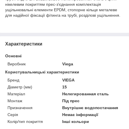
нікелевим покриттям прес-з'єднання комплектація
ущільнювальні елементи EPDM, стопорне кільце металеве
для надійної фіксації фітинга на трубі, розділові ущільнення.
Характеристики
Основні
Виробник
Viega
Користувальницькі характеристики
Бренд
VIEGA
Діаметр (мм)
15
Матеріал
Нелегированная сталь
Монтаж
Під прес
Призначення
Внутрішнє водопостачання
Серія
Немає інформації
Колір/тип покриття
Інші кольори