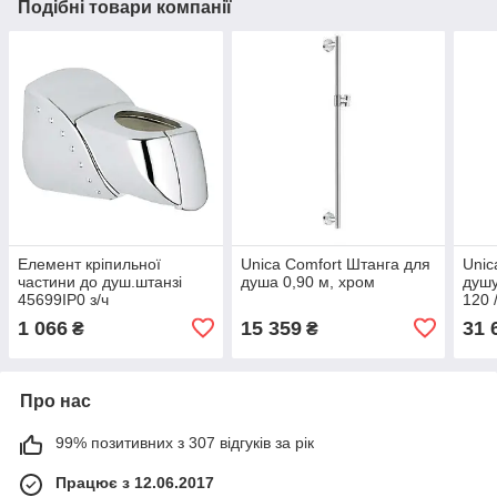
Подібні товари компанії
Елемент кріпильної
Unica Comfort Штанга для
Unic
частини до душ.штанзі
душа 0,90 м, хром
душу
45699IP0 з/ч
120 
Comf
1 066
15 359
31 
₴
₴
розт
Про нас
99% позитивних з 307 відгуків за рік
Працює з 12.06.2017