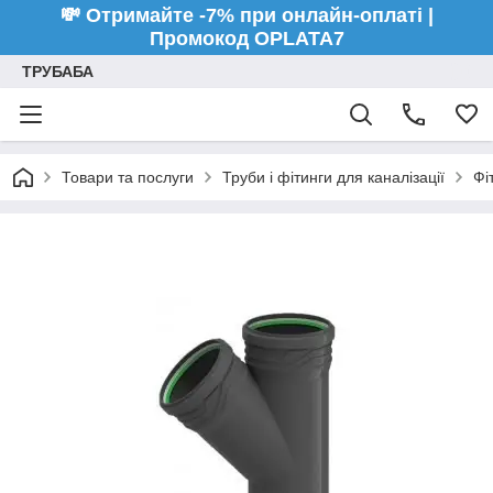
💸 Отримайте -7% при онлайн-оплаті |
Промокод OPLATA7
ТРУБАБА
Товари та послуги
Труби і фітинги для каналізації
Фі