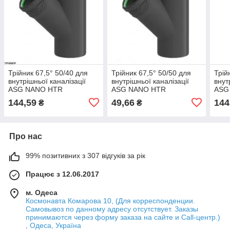
Трійник 67,5° 50/40 для
Трійник 67,5° 50/50 для
Трій
внутрішньої каналізації
внутрішньої каналізації
внут
ASG NANO HTR
ASG NANO HTR
ASG
144,59
49,66
144
₴
₴
Про нас
99% позитивних з 307 відгуків за рік
Працює з 12.06.2017
м. Одеса
Космонавта Комарова 10, (Для корреспонденции.
Самовывоз по данному адресу отсутствует. Заказы
принимаются через форму заказа на сайте и Call-центр.)
, Одеса, Україна