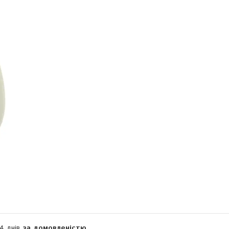
Компанія тимчасово не приймає замовлення
14 днів
за домовленістю