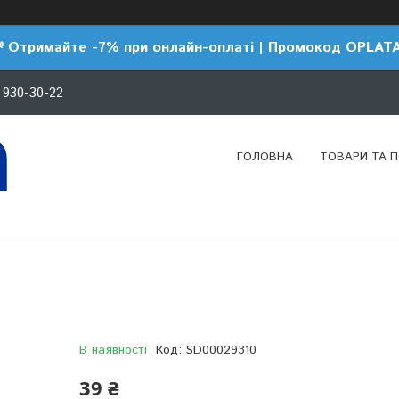
 Отримайте -7% при онлайн-оплаті | Промокод OPLAT
 930-30-22
ГОЛОВНА
ТОВАРИ ТА 
В наявності
Код:
SD00029310
39 ₴