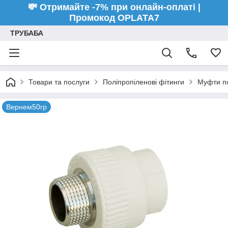
💸 Отримайте -7% при онлайн-оплаті |
Промокод OPLATA7
ТРУБАБА
Товари та послуги
Поліпропіленові фітинги
Муфти по
Вернем50гр