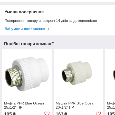
Умови повернення
Повернення товару впродовж 14 днів за домовленістю
Всі умови повернення
Подібні товари компанії
Муфта PPR Blue Ocean
Муфта PPR Blue Ocean
Муф
25х1/2" НР
20х1/2" НР
25х1
195
163
195
₴
₴