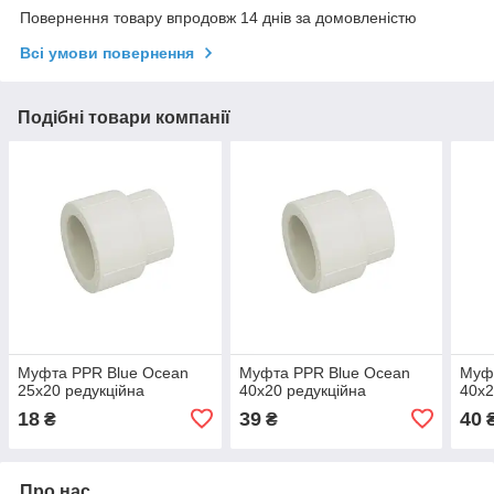
Повернення товару впродовж 14 днів за домовленістю
Всі умови повернення
Подібні товари компанії
Муфта PPR Blue Ocean
Муфта PPR Blue Ocean
Муф
25х20 редукційна
40х20 редукційна
40х2
18
39
40
₴
₴
Про нас