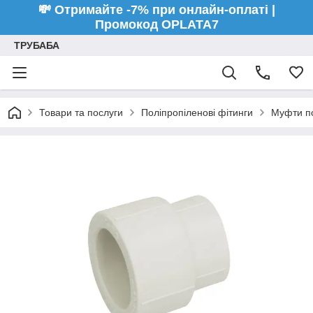
💸 Отримайте -7% при онлайн-оплаті |
Промокод OPLATA7
ТРУБАБА
Товари та послуги
Поліпропіленові фітинги
Муфти по