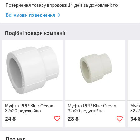
Повернення товару впродовж 14 днів за домовленістю
Всі умови повернення
Подібні товари компанії
Муфта PPR Blue Ocean
Муфта PPR Blue Ocean
Муф
32х20 редукційна
32х20 редукційна
32х2
24
28
34
₴
₴
Про нас