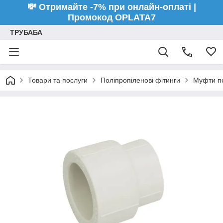
💸 Отримайте -7% при онлайн-оплаті |
Промокод OPLATA7
ТРУБАБА
Товари та послуги
Поліпропіленові фітинги
Муфти по