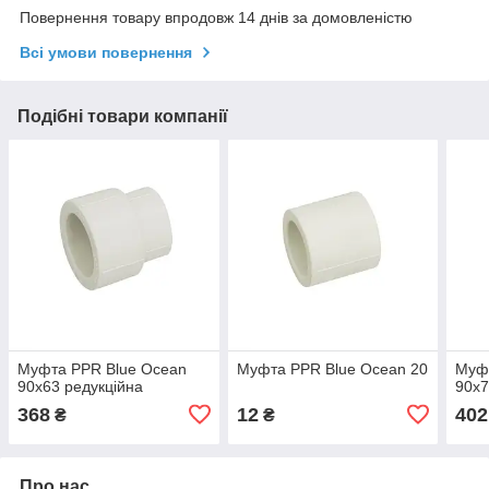
Повернення товару впродовж 14 днів за домовленістю
Всі умови повернення
Подібні товари компанії
Муфта PPR Blue Ocean
Муфта PPR Blue Ocean 20
Муф
90х63 редукційна
90х7
368
12
402
₴
₴
Про нас