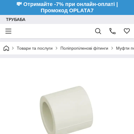
💸 Отримайте -7% при онлайн-оплаті |
Промокод OPLATA7
ТРУБАБА
Товари та послуги
Поліпропіленові фітинги
Муфти по