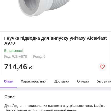
Гнучка підводка для випуску унітазу AlcaPlast
A970
В наявності
Код: WZ-A970
Роздріб
714,46
₴
Опис
Характеристики
Доставка
Оплата
Умови п
Опис
Для з'єднання зливальних систем з внутрішньою каналізацією
Вміст комплекту: Гофрований гнучкий шланг