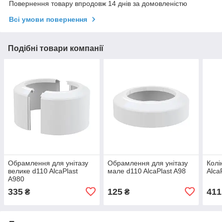
Повернення товару впродовж 14 днів за домовленістю
Всі умови повернення
Подібні товари компанії
Обрамлення для унітазу
Обрамлення для унітазу
Колі
велике d110 AlcaPlast
мале d110 AlcaPlast A98
Alca
A980
335
125
411
₴
₴