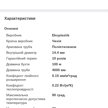
Характеристики
Основні
Виробник
Ekoplastik
Країна виробник
Чехія
Армована труба
Поліетиленом
Внутрішній діаметр
14.4 мм
Гарантійний термін
10 років
Довжина бухти
100 м
Довжина труби
4000 мм
Коефіцієнт лінійного
0.15 мм/м*град
розширення
Коефіцієнт
0.22 Вт/(м*К)
теплопровідності
Максимальна
90 град.
короткочасно допустима
температура