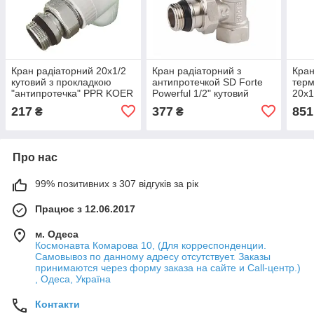
Кран радіаторний 20x1/2
Кран радіаторний з
Кран
кутовий з прокладкою
антипротечкой SD Forte
терм
"антипротечка" PPR KOER
Powerful 1/2" кутовий
20x
K0161.PRO (KP0207)
K01
217
377
851
₴
₴
Про нас
99% позитивних з 307 відгуків за рік
Працює з 12.06.2017
м. Одеса
Космонавта Комарова 10, (Для корреспонденции.
Самовывоз по данному адресу отсутствует. Заказы
принимаются через форму заказа на сайте и Call-центр.)
, Одеса, Україна
Контакти