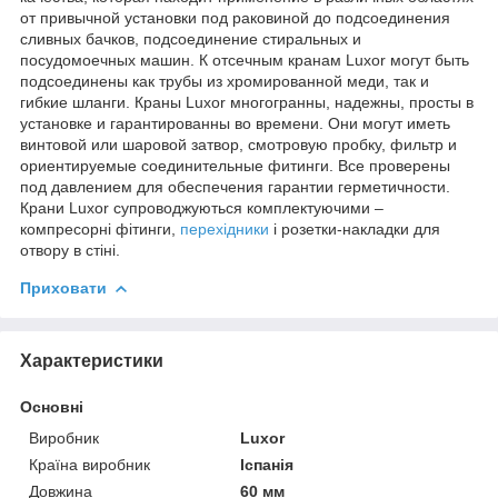
от привычной установки под раковиной до подсоединения
сливных бачков, подсоединение стиральных и
посудомоечных машин. К отсечным кранам Luxor могут быть
подсоединены как трубы из хромированной меди, так и
гибкие шланги. Краны Luxor многогранны, надежны, просты в
установке и гарантированны во времени. Они могут иметь
винтовой или шаровой затвор, смотровую пробку, фильтр и
ориентируемые соединительные фитинги. Все проверены
под давлением для обеспечения гарантии герметичности.
Крани Luxor супроводжуються комплектуючими –
компресорні фітинги,
перехідники
і розетки-накладки для
отвору в стіні.
Приховати
Характеристики
Основні
Виробник
Luxor
Країна виробник
Іспанія
Довжина
60 мм