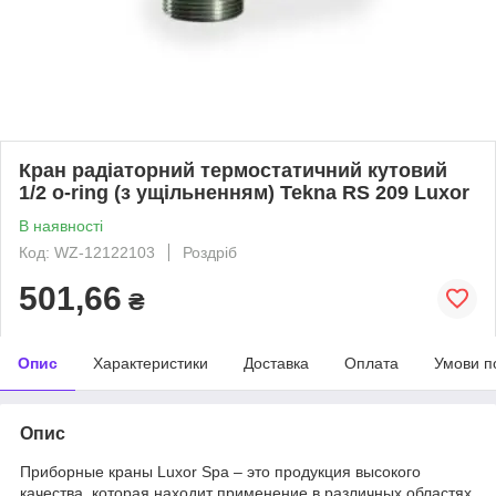
Кран радіаторний термостатичний кутовий
1/2 o-ring (з ущільненням) Tekna RS 209 Luxor
В наявності
Код: WZ-12122103
Роздріб
501,66
₴
Опис
Характеристики
Доставка
Оплата
Умови п
Опис
Приборные краны Luxor Spa – это продукция высокого
качества, которая находит применение в различных областях