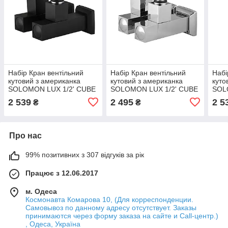
Набір Кран вентільний
Набір Кран вентільний
Набі
кутовий з американка
кутовий з американка
куто
SOLOMON LUX 1/2' CUBE
SOLOMON LUX 1/2' CUBE
SOL
BLACK 8888 (2шт)
CHROM 8888 (2шт)
WHI
2 539
2 495
2 5
₴
₴
Про нас
99% позитивних з 307 відгуків за рік
Працює з 12.06.2017
м. Одеса
Космонавта Комарова 10, (Для корреспонденции.
Самовывоз по данному адресу отсутствует. Заказы
принимаются через форму заказа на сайте и Call-центр.)
, Одеса, Україна