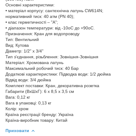
Основні характеристики:
• матеріал корпусу: сантехнічна латунь CW614N;
нормативний тиск: 40 атм (РN 40);
• клас герметичності – "А";
• діапазон температури: від -10оС до +90оС.
Призначення: Кран для водопроводу
Тип: Вентильний
Вид: Кутова
Діаметр: 1/2" x 3/4"
Тип з'єднання, різьблення: Зовнішня-Зовнішня
Матеріал: Хромована латунь
Максимальний робочий тиск: 40 Бар
Додаткові характеристики: Підводка води: 1/2 дюйма
Відвід води: 3/4 дюйма
Комплект поставки: Кран, декоративна розетка
Габарити (ВхШхГ): 6 х 8,5 х 3,5 см
Вага: 0,12 кг
Вага в упаковці: 0,13 кг
Колір: хром
Країна реєстрації бренду: Україна
Країна-виробник товару: Китай
Приховати