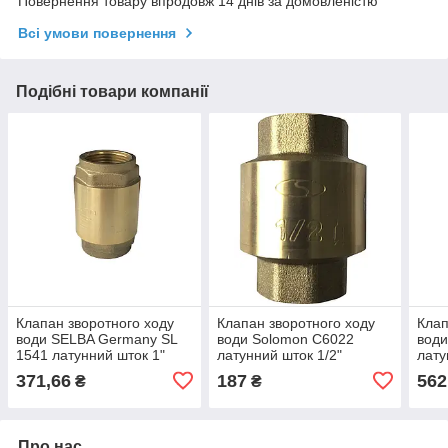
Повернення товару впродовж 14 днів за домовленістю
Всі умови повернення
Подібні товари компанії
Клапан зворотного ходу
Клапан зворотного ходу
Клап
води SELBA Germany SL
води Solomon C6022
води
1541 латунний шток 1"
латунний шток 1/2"
лату
371,66
187
562
₴
₴
Про нас