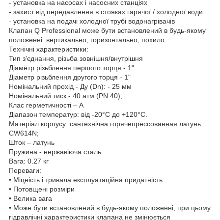
- установка на насосах і насосних станціях
- захист від передавлення в стояках гарячої / холодної води
- установка на подачі холодної трубі водонагрівачів
Клапан Q Professional може бути встановлений в будь-якому
положенні: вертикально, горизонтально, похило.
Технічні характеристики:
Тип з'єднання, різьба зовнішня/внутрішня
Діаметр різьблення першого торця - 1"
Діаметр різьблення другого торця - 1"
Номінальний прохід - Ду (Dn): - 25 мм
Номінальний тиск - 40 атм (PN 40);
Клас герметичності – А
Діапазон температур: від -20°С до +120°С.
Матеріал корпусу: сантехнічна горячепрессованная латунь
CW614N;
Шток – латунь
Пружина - нержавіюча сталь
Вага: 0.27 кг
Переваги:
• Міцність і тривала експлуатаційна придатність
• Потовщені розміри
• Велика вага
• Може бути встановлений в будь-якому положенні, при цьому
гідравлічні характеристики клапана не змінюється