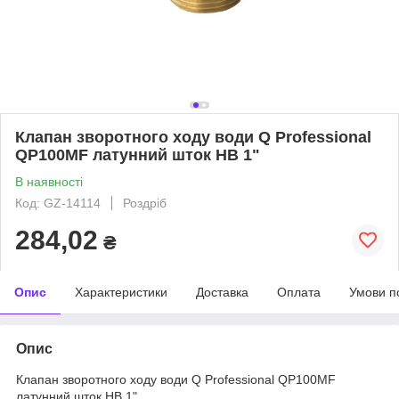
Клапан зворотного ходу води Q Professional
QP100MF латунний шток НВ 1"
В наявності
Код: GZ-14114
Роздріб
284,02
₴
Опис
Характеристики
Доставка
Оплата
Умови п
Опис
Клапан зворотного ходу води Q Professional QP100MF
латунний шток НВ 1"