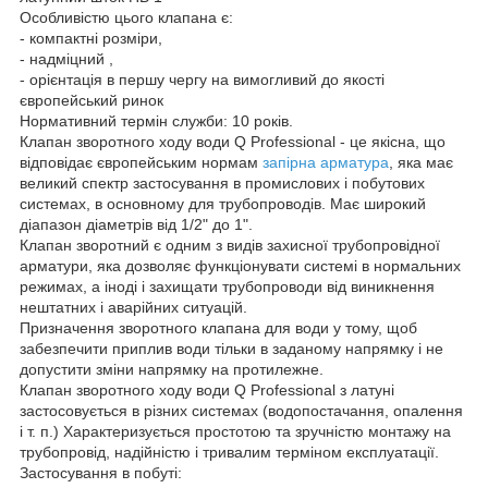
Особливістю цього клапана є:
- компактні розміри,
- надміцний ,
- орієнтація в першу чергу на вимогливий до якості
європейський ринок
Нормативний термін служби: 10 років.
Клапан зворотного ходу води Q Professional - це якісна, що
відповідає європейським нормам
запірна арматура
, яка має
великий спектр застосування в промислових і побутових
системах, в основному для трубопроводів. Має широкий
діапазон діаметрів від 1/2" до 1".
Клапан зворотний є одним з видів захисної трубопровідної
арматури, яка дозволяє функціонувати системі в нормальних
режимах, а іноді і захищати трубопроводи від виникнення
нештатних і аварійних ситуацій.
Призначення зворотного клапана для води у тому, щоб
забезпечити приплив води тільки в заданому напрямку і не
допустити зміни напрямку на протилежне.
Клапан зворотного ходу води Q Professional з латуні
застосовується в різних системах (водопостачання, опалення
і т. п.) Характеризується простотою та зручністю монтажу на
трубопровід, надійністю і тривалим терміном експлуатації.
Застосування в побуті: