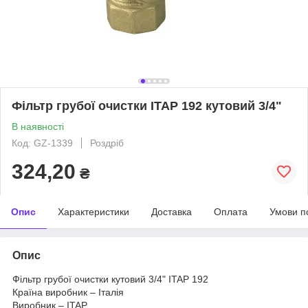
Фільтр грубої очистки ITAP 192 кутовий 3/4"
В наявності
Код: GZ-1339
Роздріб
324,20
₴
Опис
Характеристики
Доставка
Оплата
Умови п
Опис
Фільтр грубої очистки кутовий 3/4" ITAP 192
Країна виробник – Італія
Виробник – ITAP