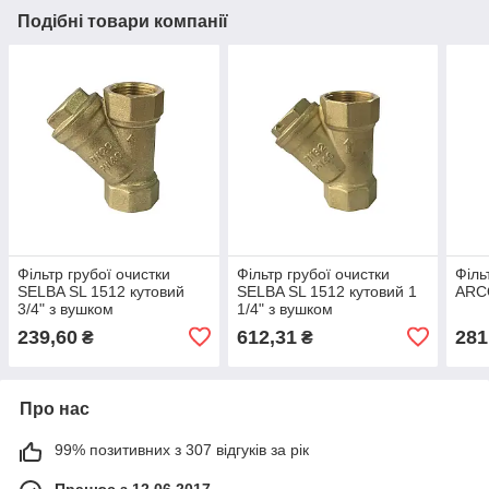
Подібні товари компанії
Фільтр грубої очистки
Фільтр грубої очистки
Філь
SELBA SL 1512 кутовий
SELBA SL 1512 кутовий 1
ARCO
3/4" з вушком
1/4" з вушком
239,60
612,31
281
₴
₴
Про нас
99% позитивних з 307 відгуків за рік
Працює з 12.06.2017