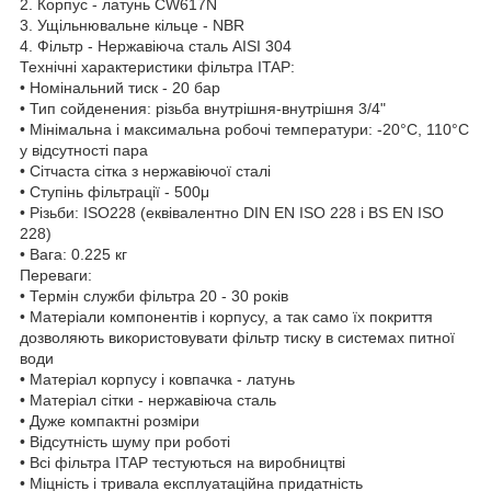
2. Корпус - латунь CW617N
3. Ущільнювальне кільце - NBR
4. Фільтр - Нержавіюча сталь AISI 304
Технічні характеристики фільтра ITAP:
• Номінальний тиск - 20 бар
• Тип сойденения: різьба внутрішня-внутрішня 3/4"
• Мінімальна і максимальна робочі температури: -20°C, 110°C
у відсутності пара
• Сітчаста сітка з нержавіючої сталі
• Ступінь фільтрації - 500μ
• Різьби: ISO228 (еквівалентно DIN EN ISO 228 і BS EN ISO
228)
• Вага: 0.225 кг
Переваги:
• Термін служби фільтра 20 - 30 років
• Матеріали компонентів і корпусу, а так само їх покриття
дозволяють використовувати фільтр тиску в системах питної
води
• Матеріал корпусу і ковпачка - латунь
• Матеріал сітки - нержавіюча сталь
• Дуже компактні розміри
• Відсутність шуму при роботі
• Всі фільтра ITAP тестуються на виробництві
• Міцність і тривала експлуатаційна придатність