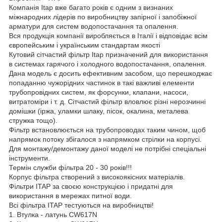
Компанія Itap вже багато років є одним з визнаних
міжнародних лідерів по виробництву запірної і запобіжної
арматури для систем водопостачання та опалення.
Вся продукція компанії виробляється в Італії і відповідає всім
європейським і українським стандартам якості
Кутовий сітчастий фільтр Itap призначений для використання
в системах гарячого і холодного водопостачання, опалення.
Дана модель є досить ефективним засобом, що перешкоджає
попаданню чужорідних частинок в такі важливі елементи
трубопровідних систем, як форсунки, клапани, насоси,
витратоміри і т. д. Сітчастий фільтр вловлює різні нерозчинні
домішки (іржа, уламки шлаку, пісок, окалина, металева
стружка тощо).
Фільтр встановлюється на трубопроводах таким чином, щоб
напрямок потоку збігалося з напрямком стрілки на корпусі.
Для монтажу/демонтажу даної моделі не потрібні спеціальні
інструменти.
Термін служби фільтра 20 - 30 років!!!
Корпус фільтра створений з високоякісних матеріалів.
Фільтри ITAP за своєю конструкцією і придатні для
використання в мережах питної води.
Всі фільтра ITAP тестуються на виробництві!
1. Втулка - латунь CW617N