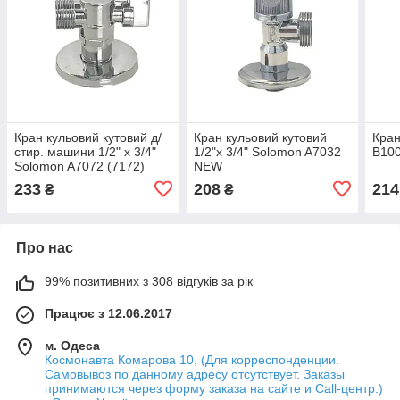
Кран кульовий кутовий д/
Кран кульовий кутовий
Кран
стир. машини 1/2" х 3/4"
1/2"х 3/4" Solomon A7032
B100
Solomon A7072 (7172)
NEW
233
208
214
₴
₴
Про нас
99% позитивних з 308 відгуків за рік
Працює з 12.06.2017
м. Одеса
Космонавта Комарова 10, (Для корреспонденции.
Самовывоз по данному адресу отсутствует. Заказы
принимаются через форму заказа на сайте и Call-центр.)