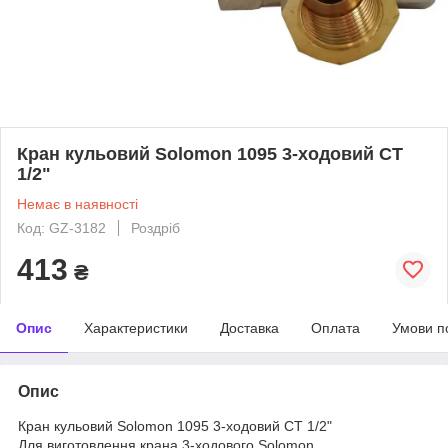
Кран кульовий Solomon 1095 3-ходовий СТ
1/2"
Немає в наявності
Код: GZ-3182
Роздріб
413
₴
Опис
Характеристики
Доставка
Оплата
Умови п
Опис
Кран кульовий Solomon 1095 3-ходовий СТ 1/2"
Для виготовлення крана 3-ходового Solomon