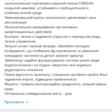
сантехнической горячепрессованной латуни CW614N
покрытой никелем, устойчивой к слабощелочной и
слабокислотной среде
Никелированный корпус значительно увеличивает срок
эксплуатации
Незначительное изнашивание при активных
амортизационных действиях
Быстрое, легкое и надежное открытие и перекрытие воды,
легкое управление
Латунні штоки і кульові затвори, оброблені методом
полірування, що позбавляє від прилипання та закипання
чужорідних частинок на деталі запірної арматур
Забезпечує надійне функціонування системи різних видів
водопостачання і на подачі і зворотної лінії водяного
радіаторного опалення
Повна відсутність засмічень і утворення застійних пробок Малі
гідравлічні втрати, підвищена герметичність
Міцність і тривала експлуатаційна придатність, низький рівень
шуму
Оптимальне співвідношення якість - ціна
Приховати