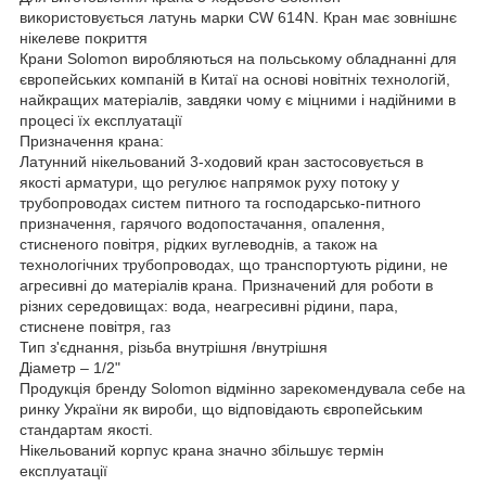
використовується латунь марки CW 614N. Кран має зовнішнє
нікелеве покриття
Крани Solomon виробляються на польському обладнанні для
європейських компаній в Китаї на основі новітніх технологій,
найкращих матеріалів, завдяки чому є міцними і надійними в
процесі їх експлуатації
Призначення крана:
Латунний нікельований 3-ходовий кран застосовується в
якості арматури, що регулює напрямок руху потоку у
трубопроводах систем питного та господарсько-питного
призначення, гарячого водопостачання, опалення,
стисненого повітря, рідких вуглеводнів, а також на
технологічних трубопроводах, що транспортують рідини, не
агресивні до матеріалів крана. Призначений для роботи в
різних середовищах: вода, неагресивні рідини, пара,
стиснене повітря, газ
Тип з'єднання, різьба внутрішня /внутрішня
Діаметр – 1/2"
Продукція бренду Solomon відмінно зарекомендувала себе на
ринку України як вироби, що відповідають європейським
стандартам якості.
Нікельований корпус крана значно збільшує термін
експлуатації