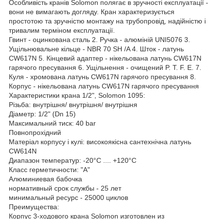
Особливість кранів Solomon полягає в зручності експлуатації -
вони не вимагають догляду. Кран характеризується
простотою та зручністю монтажу на трубопровід, надійністю і
тривалим терміном експлуатації.
Гвинт - оцинкована сталь 2. Ручка - алюміній UNI5076 3.
Ущільнювальне кільце - NBR 70 SH /A 4. Шток - латунь
CW617N 5. Кінцевий адаптер - нікельована латунь CW617N
гарячого пресування 6. Ущільнення - очищений P. T. F. E. 7.
Куля - хромована латунь CW617N гарячого пресування 8.
Корпус - нікельована латунь CW617N гарячого пресування
Характеристики крана 1/2", Solomon 1095:
Різьба: внутрішня/ внутрішня/ внутрішня
Діаметр: 1/2" (Dn 15)
Максимальний тиск: 40 bar
Повнопрохідний
Матеріал корпусу і кулі: високоякісна сантехнічна латунь
CW614N
Диапазон температур: -20°С .... +120°С
Класс герметичности: "А"
Алюминиевая бабочка
нормативный срок службы - 25 лет
минимальный ресурс - 25000 циклов
Преимущества:
Корпус 3-ходового крана Solomon изготовлен из