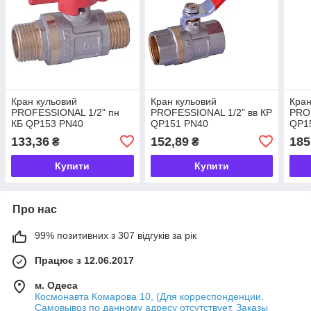
Кран кульовий
Кран кульовий
Кран
PROFESSIONAL 1/2" пн
PROFESSIONAL 1/2" вв КР
PROF
КБ QP153 PN40
QP151 PN40
QP1
133,36
152,89
185
₴
₴
Купити
Купити
Про нас
99% позитивних з 307 відгуків за рік
Працює з 12.06.2017
м. Одеса
Космонавта Комарова 10, (Для корреспонденции.
Самовывоз по данному адресу отсутствует. Заказы