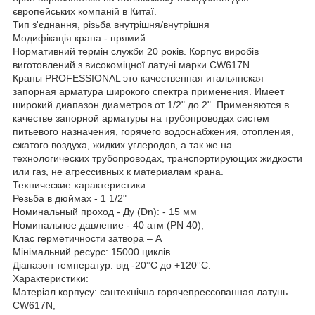
європейських компаній в Китаї.
Тип з'єднання, різьба внутрішня/внутрішня
Модифікація крана - прямий
Нормативний термін служби 20 років. Корпус виробів
виготовлений з високоміцної латуні марки CW617N.
Краны PROFESSIONAL это качественная итальянская
запорная арматура широкого спектра применения. Имеет
широкий диапазон диаметров от 1/2" до 2". Применяются в
качестве запорной арматуры на трубопроводах систем
питьевого назначения, горячего водоснабжения, отопления,
сжатого воздуха, жидких углеродов, а так же на
технологических трубопроводах, транспортирующих жидкости
или газ, не агрессивных к материалам крана.
Технические характеристики
Резьба в дюймах - 1 1/2"
Номинальный проход - Ду (Dn): - 15 мм
Номинальное давление - 40 атм (PN 40);
Клас герметичности затвора – А
Мінімальний ресурс: 15000 циклів
Діапазон температур: від -20°С до +120°С.
Характеристики:
Матеріал корпусу: сантехнічна горячепрессованная латунь
CW617N;