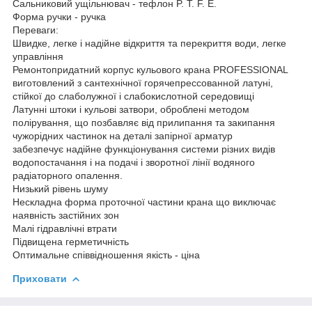
Сальниковий ущільнювач - тефлон P. T. F. E.
Форма ручки - ручка
Переваги:
Швидке, легке і надійне відкриття та перекриття води, легке
управління
Ремонтопридатний корпус кульового крана PROFESSIONAL
виготовлений з сантехнічної горячепрессованной латуні,
стійкої до слаболужної і слабокислотной середовищі
Латунні штоки і кульові затвори, оброблені методом
полірування, що позбавляє від прилипання та закипання
чужорідних частинок на деталі запірної арматур
забезпечує надійне функціонування системи різних видів
водопостачання і на подачі і зворотної лінії водяного
радіаторного опалення.
Низький рівень шуму
Нескладна форма проточної частини крана що виключає
наявність застійних зон
Малі гідравлічні втрати
Підвищена герметичність
Оптимальне співвідношення якість - ціна
Приховати