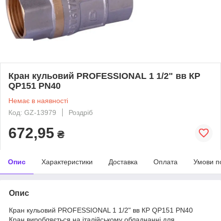
Кран кульовий PROFESSIONAL 1 1/2" вв КР
QP151 PN40
Немає в наявності
Код: GZ-13979
Роздріб
672,95
₴
Опис
Характеристики
Доставка
Оплата
Умови п
Опис
Кран кульовий PROFESSIONAL 1 1/2" вв КР QP151 PN40
Кран виробляється на італійському обладнанні для