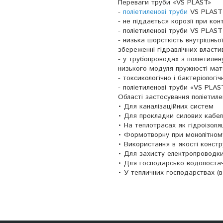
Переваги труби «VS PLAST»
-
поліетиленові труби
VS PLAST 
- не піддається корозії при ко
- поліетиленові труби VS PLAST
- низька шорсткість внутрішнь
збереженні гідравлічних власт
- у трубопроводах з поліетилен
низького модуля пружності мат
- токсикологічно і бактеріологіч
- поліетиленові труби «VS PLAS
Області застосування поліетил
• Для каналізаційних систем
• Для прокладки силових кабел
• На теплотрасах як гідроізоля
• Формотворну при монолітном
• Використання в якості констр
• Для захисту електропроводки 
• Для господарсько водопоста
• У тепличних господарствах (