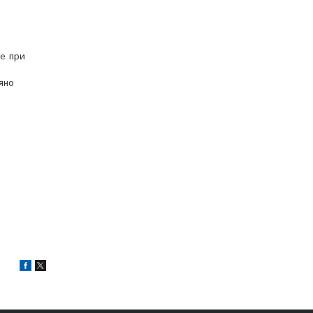
че при
яно
;