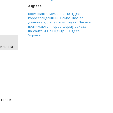
Космонавта Комарова 10, (Для
корреспонденции. Самовывоз по
данному адресу отсутствует. Заказы
принимаются через форму заказа
на сайте и Call-центр.), Одеса,
Україна
овлення
методом