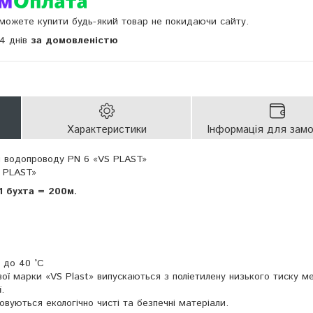
и можете купити будь-який товар не покидаючи сайту.
14 днів
за домовленістю
Характеристики
Інформація для зам
я водопроводу PN 6 «VS PLAST»
S PLAST»
1 бухта = 200м.
 до 40 °C
вої марки «VS Plast» випускаються з поліетилену низького тиску 
.
вуються екологічно чисті та безпечні матеріали.