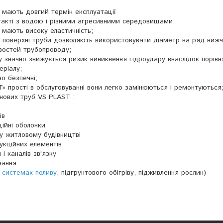
мають довгий термін експлуатації
нтакті з водою і різними агресивними середовищами;
 мають високу еластичність;
ої поверхні труби дозволяють використовувати діаметр на ряд ниж
ивостей трубопроводу;
у значно знижується ризик виникнення гідроудару внаслідок порівн
еріалу;
но безпечні;
T» прості в обслуговуванні вони легко замінюються і ремонтуються
енових труб VS PLAST :
ів
ційні оболонки
у житловому будівництві
укційних елементів
і каналів зв'язку
чання
в
системах поливу
, підгрунтового обігріву, підживлення рослин)