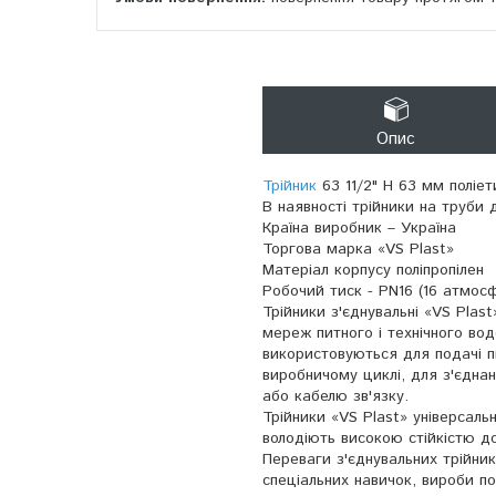
Опис
Трійник
63 11/2" Н 63 мм поліет
В наявності трійники на труби
Країна виробник – Україна
Торгова марка «VS Plast»
Матеріал корпусу поліпропілен
Робочий тиск - PN16 (16 атмос
Трійники з'єднувальні «VS Plas
мереж питного і технічного во
використовуються для подачі пи
виробничому циклі, для з'єднан
або кабелю зв'язку.
Трійники «VS Plast» універсаль
володіють високою стійкістю до
Переваги з'єднувальних трійник
спеціальних навичок, вироби по