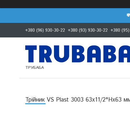

+380 (96) 930-30-22
+380 (93) 930-30-22
+380 (95)
ТРУБАБА
Трійник VS Plast 3003 63x11/2"Нх63 м