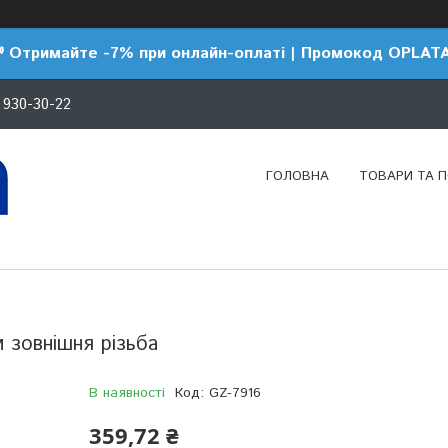
 Отримайте -7% при онлайн-оплаті | Промокод OPLAT
 930-30-22
ГОЛОВНА
ТОВАРИ ТА 
м зовнішня різьба
В наявності
Код:
GZ-7916
359,72 ₴