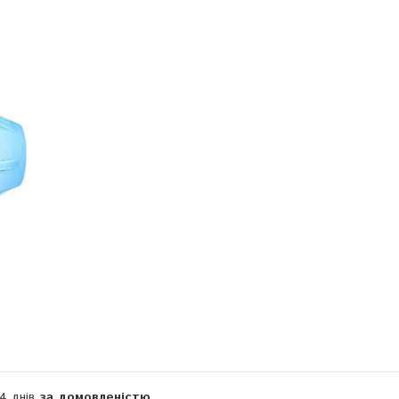
Компанія тимчасово не приймає замовлення
14 днів
за домовленістю