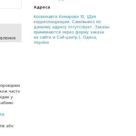
Космонавта Комарова 10, (Для
корреспонденции. Самовывоз по
данному адресу отсутствует. Заказы
принимаются через форму заказа
на сайте и Call-центр.), Одеса,
овлення
Україна
опровідних
акож часто
ідин у
 кабелю
ти
тів або