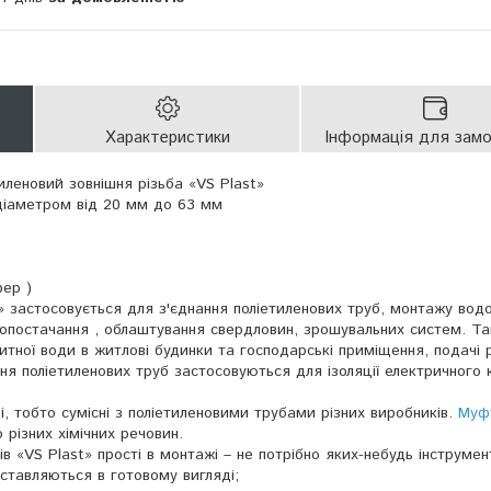
Характеристики
Інформація для зам
иленовий зовнішня різьба «VS Plast»
 діаметром від 20 мм до 63 мм
фер )
t» застосовується для з'єднання поліетиленових труб, монтажу вод
допостачання , облаштування свердловин, зрошувальних систем. Т
тної води в житлові будинки та господарські приміщення, подачі р
ня поліетиленових труб застосовуються для ізоляції електричного
ні, тобто сумісні з поліетиленовими трубами різних виробників.
Муф
 різних хімічних речовин.
ів «VS Plast» прості в монтажі – не потрібно яких-небудь інструмен
ставляються в готовому вигляді;