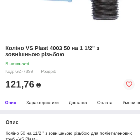
Коліно VS Plast 4003 50 на 1 1/2" з
зовнішньою різьбою
В наявності
Код: GZ-7899
Роздріб
121,76
₴
Опис
Характеристики
Доставка
Оплата
Умови п
Опис
Коліно 50 на 11/2 " з зовнішньою різьбою для поліетиленових
труб «VS Plast»