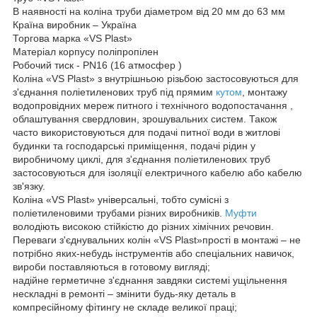
В наявності на коліна труби діаметром від 20 мм до 63 мм
Країна виробник – Україна
Торгова марка «VS Plast»
Матеріал корпусу поліпропілен
Робочий тиск - PN16 (16 атмосфер )
Коліна «VS Plast» з внутрішньою різьбою застосовуються для
з'єднання поліетиленових труб під прямим
кутом
, монтажу
водопровідних мереж питного і технічного водопостачання ,
облаштування свердловин, зрошувальних систем. Також
часто використовуються для подачі питної води в житлові
будинки та господарські приміщення, подачі рідин у
виробничому циклі, для з'єднання поліетиленових труб
застосовуються для ізоляції електричного кабелю або кабелю
зв'язку.
Коліна «VS Plast» універсальні, тобто сумісні з
поліетиленовими трубами різних виробників.
Муфти
володіють високою стійкістю до різних хімічних речовин.
Переваги з'єднувальних колін «VS Plast»прості в монтажі – не
потрібно яких-небудь інструментів або спеціальних навичок,
вироби поставляються в готовому вигляді;
надійне герметичне з'єднання завдяки системі ущільнення
нескладні в ремонті – змінити будь-яку деталь в
компресійному фітингу не складе великої праці;