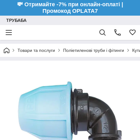
💸 Отримайте -7% при онлайн-оплаті |
Промокод OPLATA7
ТРУБАБА
Товари та послуги
Поліетиленові труби і фітинги
Кут