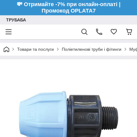
💸 Отримайте -7% при онлайн-оплаті |
Промокод OPLATA7
ТРУБАБА
Товари та послуги
Поліетиленові труби і фітинги
Муф