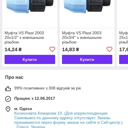
Муфта VS Plast 2003
Муфта VS Plast 2003
Муфт
20х1/2" з зовнішньою
20х3/4" з зовнішньою
25х1
різьбою
різьбою
різь
14,24
14,83
17,
₴
₴
Купити
Купити
Про нас
99% позитивних з 308 відгуків за рік
Працює з 12.06.2017
м. Одеса
Космонавта Комарова 10, (Для корреспонденции.
Самовывоз по данному адресу отсутствует. Заказы
принимаются через форму заказа на сайте и Call-центр.)
, Одеса, Україна