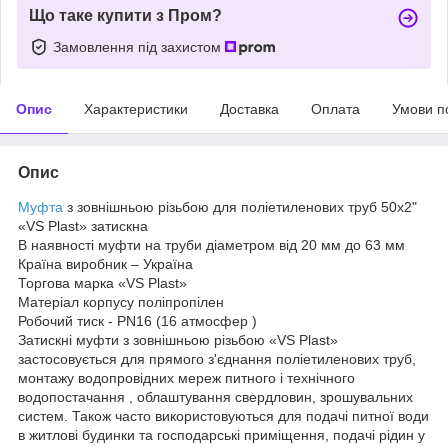
Що таке купити з Пром?
Замовлення під захистом
Опис
Характеристики
Доставка
Оплата
Умови п
Опис
Муфта
з зовнішньою різьбою для поліетиленових труб 50х2"
«VS Plast» затискна
В наявності муфти на труби діаметром від 20 мм до 63 мм
Країна виробник – Україна
Торгова марка «VS Plast»
Матеріал корпусу поліпропілен
Робочий тиск - PN16 (16 атмосфер )
Затискні муфти з зовнішньою різьбою «VS Plast»
застосовується для прямого з'єднання поліетиленових труб,
монтажу водопровідних мереж питного і технічного
водопостачання , облаштування свердловин, зрошувальних
систем. Також часто використовуються для подачі питної води
в житлові будинки та господарські приміщення, подачі рідин у