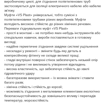
виробничому циклі, для з'єднання поліетиленових труб
застосовуються для ізоляції електричного кабелю або кабелю
зв'язку.
Муфти «VS Plast» універсальні, тобто сумісні з
поліетиленовими трубами різних виробників. Муфти
володіють високою стійкістю до різних хімічних речовин.
Переваги з'єднувальних муфт «VS Plast»
- прості в монтажі – не потрібно яких-небудь інструментів або
спеціальних навичок, вироби поставляються в готовому
вигляді;
- надійне герметичне з'єднання завдяки системі ущільнення
- нескладні у ремонті – змінити будь-яку деталь в
компресійному фітингу не складе великої праці;
- гладкі внутрішні поверхні стінок забезпечують низький опір
потоку рідини і не викликають утворення відкладень
- висока еластичність, що забезпечує стійкість до хвилі
гідравлічного удару
- багаторазове використання – їх можна знімати і ставити
багато разів;
- хімічна стійкість і стійкість до корозії;
- можливість з'єднання з металевими елементами.екологічно
безопасныустойчивость до зовнішнього впливу і перепадів
температур, морозостійкість