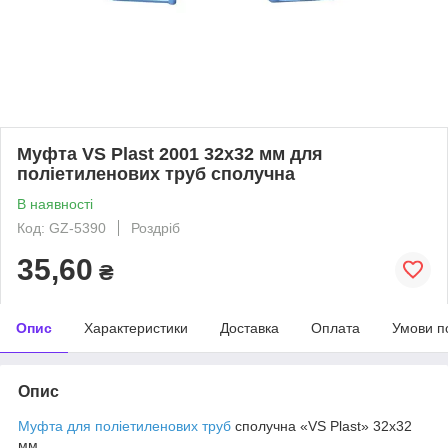
Муфта VS Plast 2001 32х32 мм для
поліетиленових труб сполучна
В наявності
Код: GZ-5390
Роздріб
35,60
₴
Опис
Характеристики
Доставка
Оплата
Умови п
Опис
Муфта для поліетиленових труб
сполучна «VS Plast» 32х32
мм