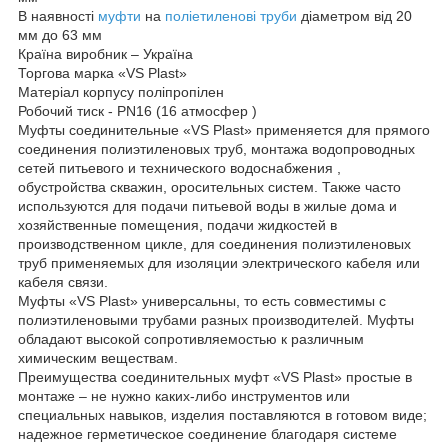
В наявності
муфти
на
поліетиленові труби
діаметром від 20
мм до 63 мм
Країна виробник – Україна
Торгова марка «VS Plast»
Матеріал корпусу поліпропілен
Робочий тиск - PN16 (16 атмосфер )
Муфты соединительные «VS Plast» применяется для прямого
соединения полиэтиленовых труб, монтажа водопроводных
сетей питьевого и технического водоснабжения ,
обустройства скважин, оросительных систем. Также часто
используются для подачи питьевой воды в жилые дома и
хозяйственные помещения, подачи жидкостей в
производственном цикле, для соединения полиэтиленовых
труб применяемых для изоляции электрического кабеля или
кабеля связи.
Муфты «VS Plast» универсальны, то есть совместимы с
полиэтиленовыми трубами разных производителей. Муфты
обладают высокой сопротивляемостью к различным
химическим веществам.
Преимущества соединительных муфт «VS Plast» простые в
монтаже – не нужно каких-либо инструментов или
специальных навыков, изделия поставляются в готовом виде;
надежное герметическое соединение благодаря системе