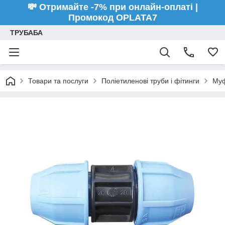
💸 Отримайте -7% при онлайн-оплаті |
Промокод OPLATA7
ТРУБАБА
Товари та послуги
Поліетиленові труби і фітинги
Муф