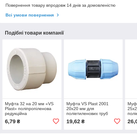
Повернення товару впродовж 14 днів за домовленістю
Всі умови повернення
Подібні товари компанії
Муфта 32 на 20 мм «VS
Муфта VS Plast 2001
Муфт
Plast» поліпропіленова
20х20 мм для
25х2
редукційна
поліетиленових труб
полі
сполучна
спол
6,79
19,62
26,
₴
₴