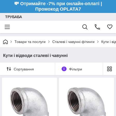
💸 Отримайте -7% при онлайн-оплаті |
Промокод OPLATA7
ТРУБАБА
Товари та послуги
Сталеві і чавунні фітинги
Кути і ві
Кути і відводи сталеві і чавунні
Сортування
0
Фільтри