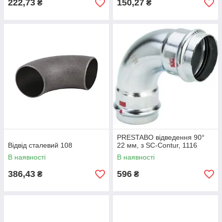
222,73
150,27
₴
₴
PRESTABO відведення 90°
Відвід сталевий 108
22 мм, з SC-Contur, 1116
В наявності
В наявності
386,43
596
₴
₴