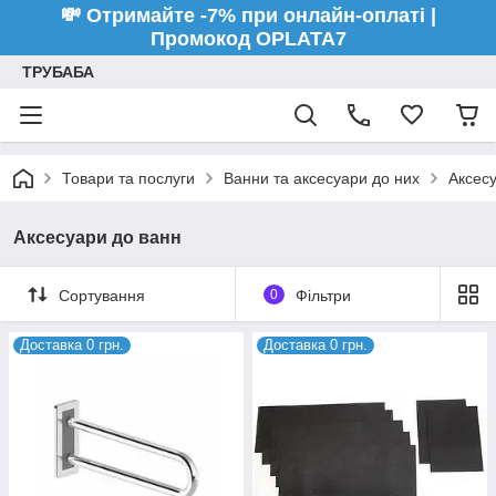
💸 Отримайте -7% при онлайн-оплаті |
Промокод OPLATA7
ТРУБАБА
Товари та послуги
Ванни та аксесуари до них
Аксес
Аксесуари до ванн
Сортування
0
Фільтри
Доставка 0 грн.
Доставка 0 грн.