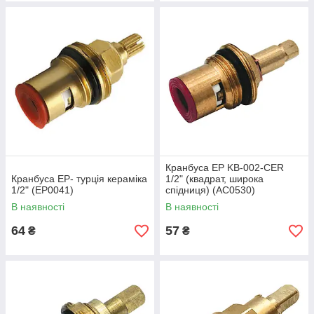
Кранбуса EP KB-002-CER
Кранбуса EP- турція кераміка
1/2" (квадрат, широка
1/2" (EP0041)
спідниця) (AC0530)
В наявності
В наявності
64
57
₴
₴