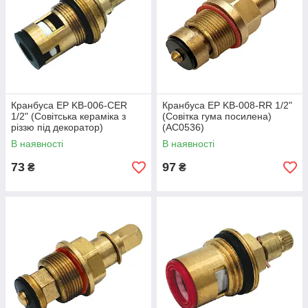
Кранбуса EP KB-006-CER
Кранбуса EP KB-008-RR 1/2"
1/2" (Совітська кераміка з
(Совітка гума посилена)
різзю під декоратор)
(AC0536)
(AC0534)
В наявності
В наявності
73
97
₴
₴