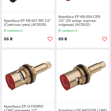
Кранбуса EP KB-004-CER
Кранбуса EP KB-007-RR 1/2"
1/2" (24 шліци, коротка
(Совітська гума) (AC0535)
спідниця) (AC0532)
В наявності
В наявності
66
69
₴
₴
Кранбукса EP G-FERRO
LONG керамика 1/2"
Кранбукса EP MASTER LONG