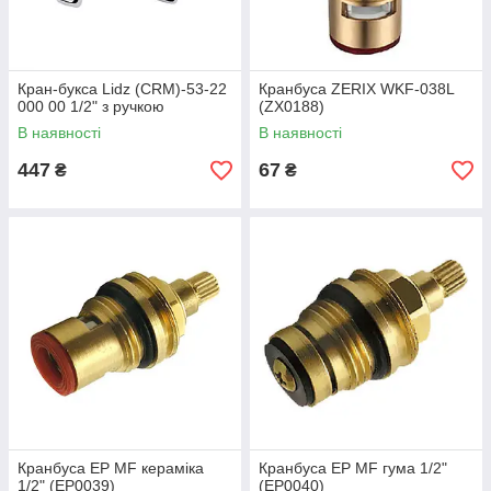
Кран-букса Lidz (CRM)-53-22
Кранбуса ZERIX WKF-038L
000 00 1/2" з ручкою
(ZX0188)
В наявності
В наявності
447
67
₴
₴
Кранбуса EP MF кераміка
Кранбуса EP MF гума 1/2"
1/2" (EP0039)
(EP0040)