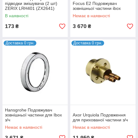
підводки змішувача (2 шт)
Focus E2 Подовжувач
ZERIX LRH401 (ZX2641)
зовнішньої частини ibox
В наявності
Немає в наявності
173
3 670
₴
₴
Доставка 0 грн.
Доставка 0 грн.
Hansgrohe Подовжувач
зовнішньої частини для Ibox
Axor Urquiola Подовження
з/ч
для прихованої частини з/ч
Немає в наявності
Немає в наявності
3 671
11 950
₴
₴