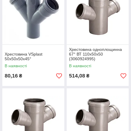
Хрестовина одноплощинна
Хрестовина VSplast
67° ВТ 110x50x50
50х50х50х45°
(3060924995)
В наявності
В наявності
80,16
514,08
₴
₴