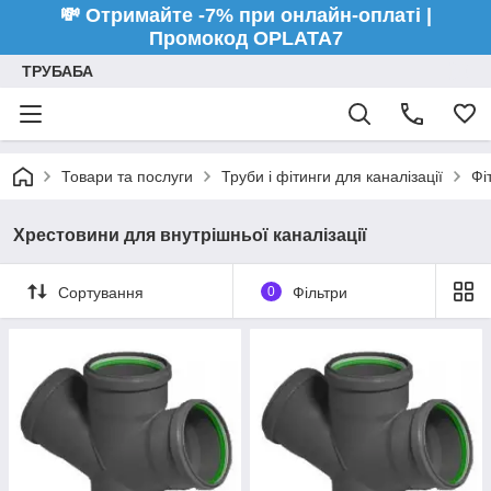
💸 Отримайте -7% при онлайн-оплаті |
Промокод OPLATA7
ТРУБАБА
Товари та послуги
Труби і фітинги для каналізації
Фі
Хрестовини для внутрішньої каналізації
Сортування
0
Фільтри