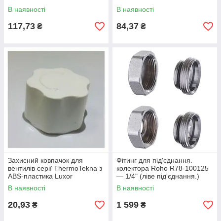
В наявності
В наявності
117,73
84,37
₴
₴
Захисний ковпачок для
Фітинг для під'єднання.
вентилів серії ThermoTekna з
колектора Roho R78-100125
ABS-пластика Luxor
— 1/4" (ліве під'єднання.)
(для R70-100075) (RO0151)
В наявності
В наявності
20,93
1 599
₴
₴