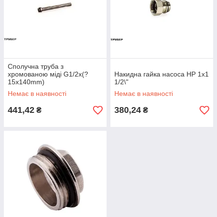
Сполучна труба з
хромованою міді G1/2x(?
Накидна гайка насоса НР 1х1
15x140mm)
1/2\"
Немає в наявності
Немає в наявності
441,42
380,24
₴
₴