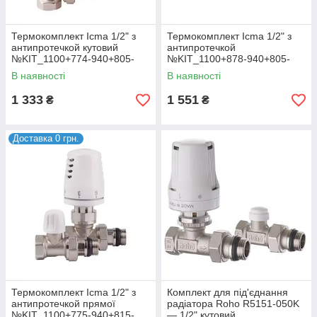
Термокомплект Icma 1/2" з
Термокомплект Icma 1/2" з
антипротечкой кутовий
антипротечкой
№KIT_1100+774-940+805-
№KIT_1100+878-940+805-
940
940
В наявності
В наявності
1 333
1 551
₴
₴
Доставка 0 грн.
Термокомплект Icma 1/2" з
Комплект для під'єднання
антипротечкой прямої
радіатора Roho R5151-050K
№KIT_1100+775-940+815-
— 1/2" кутовий