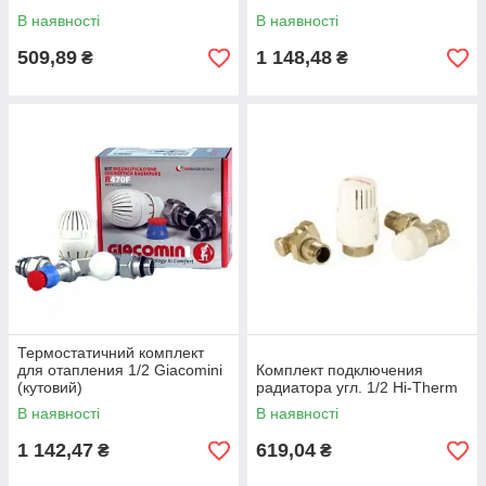
В наявності
В наявності
509,89
1 148,48
₴
₴
Термостатичний комплект
для отапления 1/2 Giacomini
Комплект подключения
(кутовий)
радиатора угл. 1/2 Hi-Therm
(подача+обратка+термоголов
В наявності
В наявності
ка)
1 142,47
619,04
₴
₴