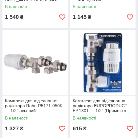
940
(антипротечка) (RO0117)
В наявності
В наявності
1 540
1 145
₴
₴
Комплект для під'єднання
Комплект для під'єднання
радіатора Roho R5171-050K
радіатора EUROPRODUCT
— 1/2" осьовий
EP.1301 — 1/2" (Прямою з
(антипротечка) (RO0121)
термоголовкою) (EP6017)
В наявності
В наявності
1 327
615
₴
₴